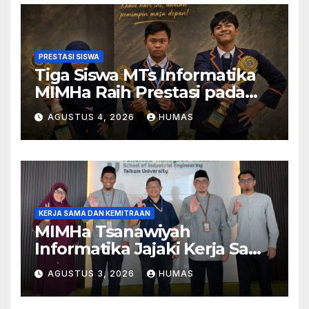
PRESTASI SISWA
Tiga Siswa MTs Informatika
MIMHa Raih Prestasi pada
Ajang MOSAIC 2026
AGUSTUS 4, 2026
HUMAS
KERJA SAMA DAN KEMITRAAN
MIMHa Tsanawiyah
Informatika Jajaki Kerja Sama
Pendidikan dan Teknologi
AGUSTUS 3, 2026
HUMAS
dengan Telkom University