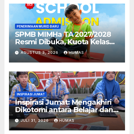
PENERIMAAN MURID BARU
SPMB MIMHa TA 2027/2028
Resmi Dibuka, Kuota Kelas
Pertama MI Telah Terpenuhi
AGUSTUS 3, 2026
HUMAS
INSPIRASI JUMAT
Inspirasi Jumat: Mengakhiri
Dikotomi antara Belajar dan
Bermain
JULI 31, 2026
HUMAS