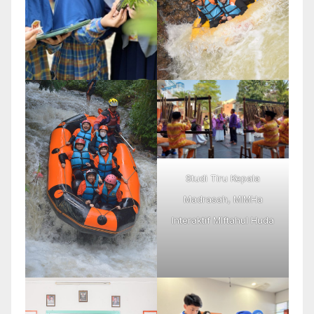
Studi Tiru Kepala
Madrasah, MIMHa
Interaktif MIftahul Huda