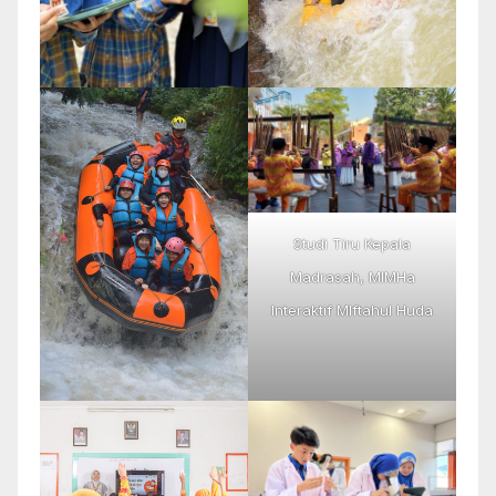
Studi Tiru Kepala
Madrasah, MIMHa
Interaktif MIftahul Huda