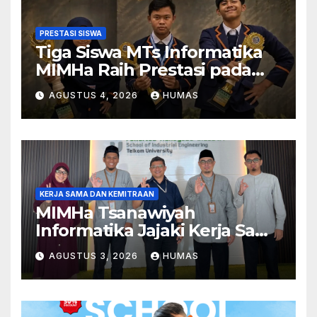
PRESTASI SISWA
Tiga Siswa MTs Informatika
MIMHa Raih Prestasi pada
Ajang MOSAIC 2026
AGUSTUS 4, 2026
HUMAS
KERJA SAMA DAN KEMITRAAN
MIMHa Tsanawiyah
Informatika Jajaki Kerja Sama
Pendidikan dan Teknologi
AGUSTUS 3, 2026
HUMAS
dengan Telkom University