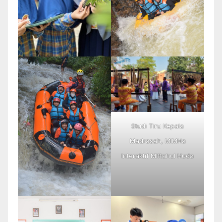
Studi Tiru Kepala
Madrasah, MIMHa
Interaktif MIftahul Huda