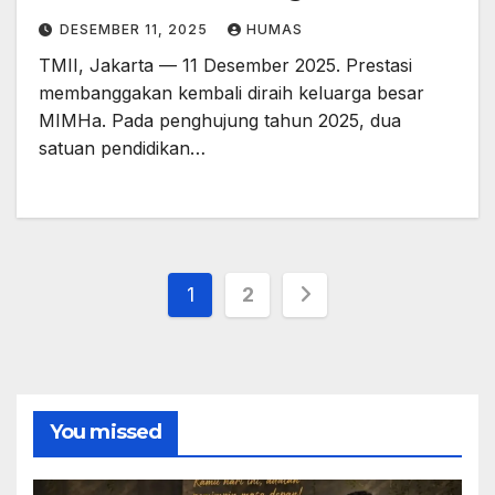
DESEMBER 11, 2025
HUMAS
TMII, Jakarta — 11 Desember 2025. Prestasi
membanggakan kembali diraih keluarga besar
MIMHa. Pada penghujung tahun 2025, dua
satuan pendidikan…
Paginasi
1
2
pos
You missed