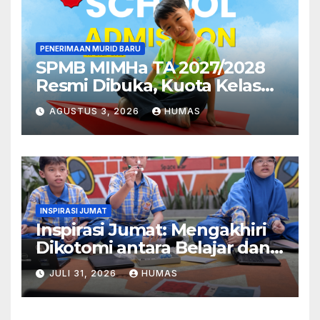
PENERIMAAN MURID BARU
SPMB MIMHa TA 2027/2028
Resmi Dibuka, Kuota Kelas
Pertama MI Telah Terpenuhi
AGUSTUS 3, 2026
HUMAS
INSPIRASI JUMAT
Inspirasi Jumat: Mengakhiri
Dikotomi antara Belajar dan
Bermain
JULI 31, 2026
HUMAS