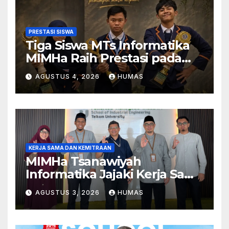
PRESTASI SISWA
Tiga Siswa MTs Informatika
MIMHa Raih Prestasi pada
Ajang MOSAIC 2026
AGUSTUS 4, 2026
HUMAS
KERJA SAMA DAN KEMITRAAN
MIMHa Tsanawiyah
Informatika Jajaki Kerja Sama
Pendidikan dan Teknologi
AGUSTUS 3, 2026
HUMAS
dengan Telkom University