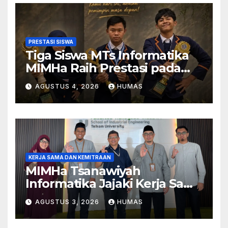
PRESTASI SISWA
Tiga Siswa MTs Informatika
MIMHa Raih Prestasi pada
Ajang MOSAIC 2026
AGUSTUS 4, 2026
HUMAS
KERJA SAMA DAN KEMITRAAN
MIMHa Tsanawiyah
Informatika Jajaki Kerja Sama
Pendidikan dan Teknologi
AGUSTUS 3, 2026
HUMAS
dengan Telkom University