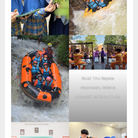
Studi Tiru Kepala
Madrasah, MIMHa
Interaktif MIftahul Huda