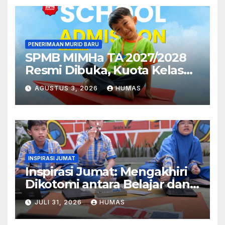
PENERIMAAN MURID BARU
SPMB MIMHa TA 2027/2028
Resmi Dibuka, Kuota Kelas
Pertama MI Telah Terpenuhi
AGUSTUS 3, 2026
HUMAS
INSPIRASI JUMAT
Inspirasi Jumat: Mengakhiri
Dikotomi antara Belajar dan
Bermain
JULI 31, 2026
HUMAS