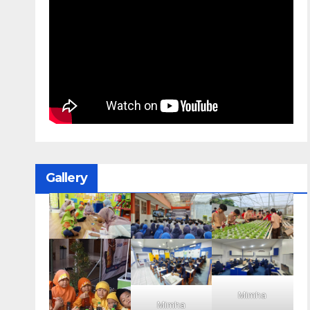
Gallery
Mimha
Mimha