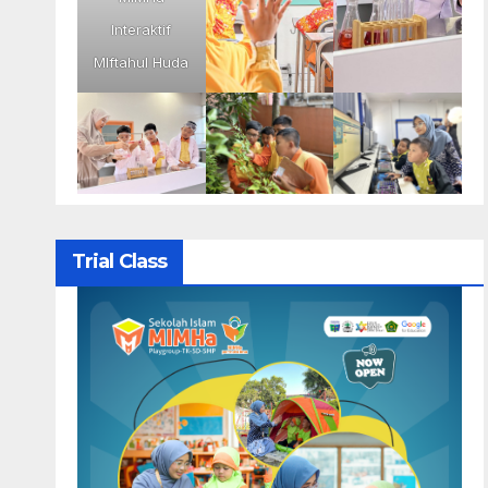
Interaktif
MIftahul Huda
Trial Class