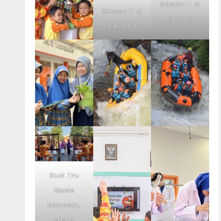
Sekolah IT di
Sekolah IT di
Bandung
Bandung
Studi Tiru
Kepala
Madrasah,
MIMHa