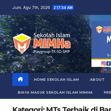
Skip
Jum. Agu 7th, 2026
2:17:36 AM
to
content
HOME SEKOLAH ISLAM
ABOUT
BIAYA MASUK SEKOLAH ISLAM MIMHA
PR
Kategori:
MTs Terbaik di B