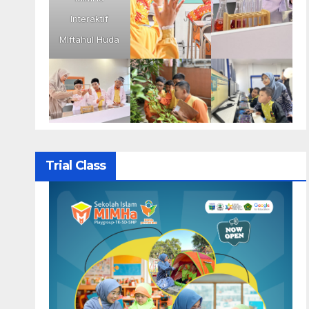
Interaktif
MIftahul Huda
Trial Class