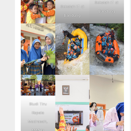
Sekolah IT di
Sekolah IT di
Bandung
Bandung
Studi Tiru
Kepala
Madrasah,
MIMHa