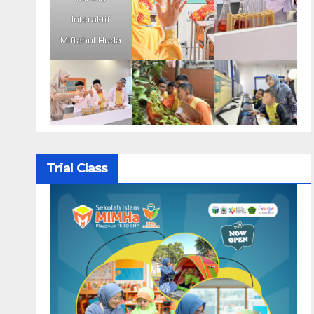
Interaktif
MIftahul Huda
Trial Class