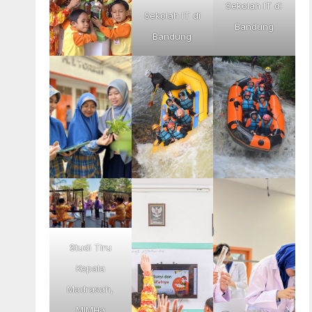
Sekolah IT di
Sekolah IT di
Bandung
Bandung
Studi Tiru
Kepala
Madrasah,
MIMHa