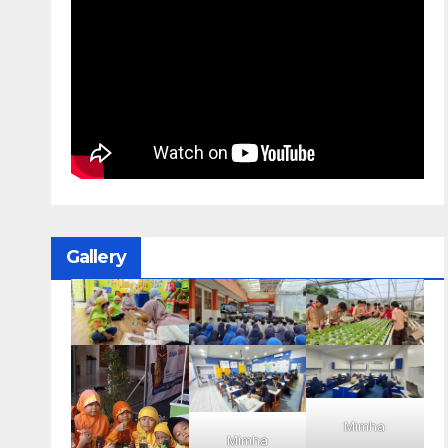
Gallery
Mimha
Mimha