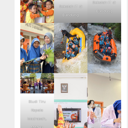
Sekolah IT di
Sekolah IT di
Bandung
Bandung
Studi Tiru
Kepala
Madrasah,
MIMHa