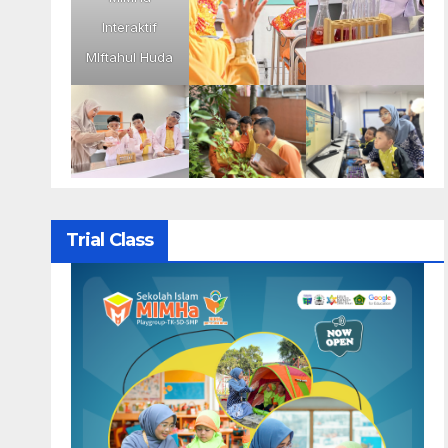
Interaktif
MIftahul Huda
Trial Class