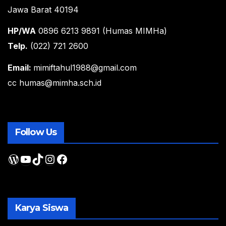
Jawa Barat 40194
HP/WA
0896 6213 9891 (Humas MIMHa)
Telp.
(022) 721 2600
Email:
mimiftahul1988@gmail.com
cc humas@mimha.sch.id
Follow Us
WordPress
YouTube
TikTok
Instagram
Facebook
Karya Siswa