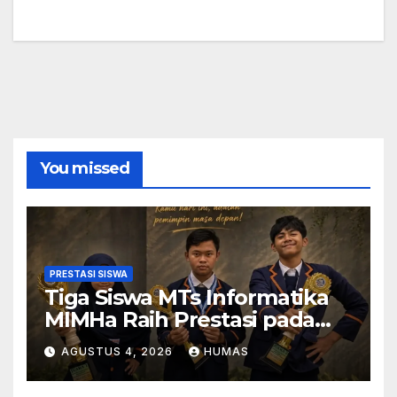
You missed
PRESTASI SISWA
Tiga Siswa MTs Informatika
MIMHa Raih Prestasi pada
Ajang MOSAIC 2026
AGUSTUS 4, 2026
HUMAS