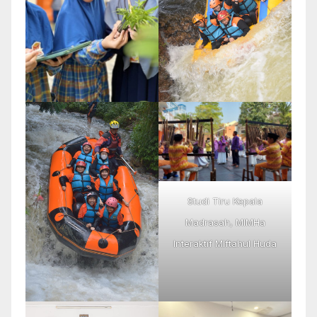
Studi Tiru Kepala
Madrasah, MIMHa
Interaktif MIftahul Huda