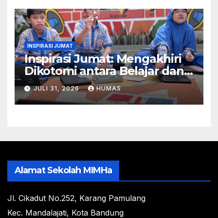
INSPIRASI JUMAT
Inspirasi Jumat: Mengakhiri
Dikotomi antara Belajar dan
Bermain
JULI 31, 2026
HUMAS
Alamat Sekolah MIMHa
Jl. Cikadut No.252, Karang Pamulang
Kec. Mandalajati, Kota Bandung