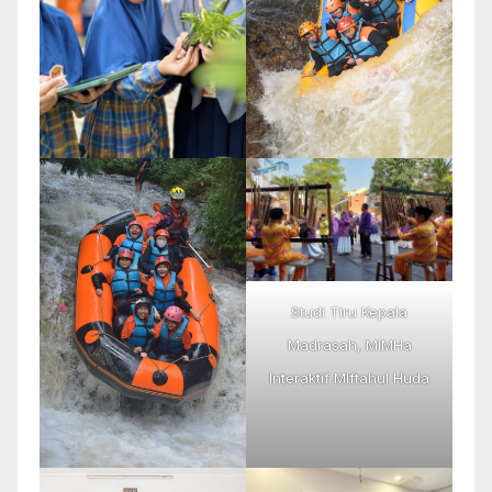
Studi Tiru Kepala
Madrasah, MIMHa
Interaktif MIftahul Huda