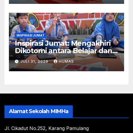
INSPIRASI JUMAT
Inspirasi Jumat: Mengakhiri
Dikotomi antara Belajar dan
Bermain
JULI 31, 2026
HUMAS
Alamat Sekolah MIMHa
Jl. Cikadut No.252, Karang Pamulang