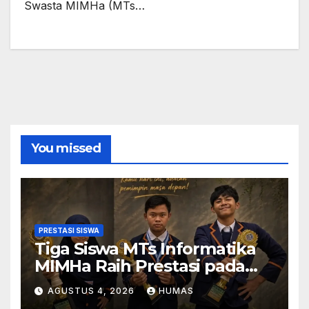
Swasta MIMHa (MTs…
You missed
PRESTASI SISWA
Tiga Siswa MTs Informatika
MIMHa Raih Prestasi pada
Ajang MOSAIC 2026
AGUSTUS 4, 2026
HUMAS