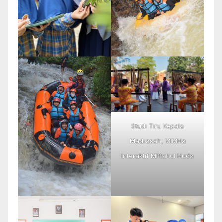
Studi Tiru Kepala
Madrasah, MIMHa
Interaktif MIftahul Huda