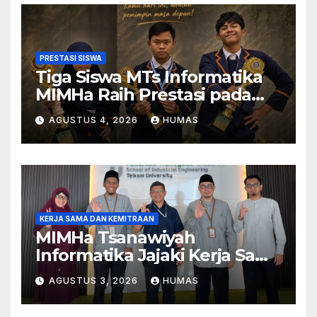
PRESTASI SISWA
Tiga Siswa MTs Informatika
MIMHa Raih Prestasi pada
Ajang MOSAIC 2026
AGUSTUS 4, 2026
HUMAS
KERJA SAMA DAN KEMITRAAN
MIMHa Tsanawiyah
Informatika Jajaki Kerja Sama
Pendidikan dan Teknologi
AGUSTUS 3, 2026
HUMAS
dengan Telkom University