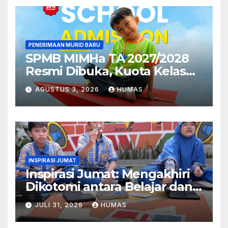
PENERIMAAN MURID BARU
SPMB MIMHa TA 2027/2028
Resmi Dibuka, Kuota Kelas
Pertama MI Telah Terpenuhi
AGUSTUS 3, 2026
HUMAS
INSPIRASI JUMAT
Inspirasi Jumat: Mengakhiri
Dikotomi antara Belajar dan
Bermain
JULI 31, 2026
HUMAS