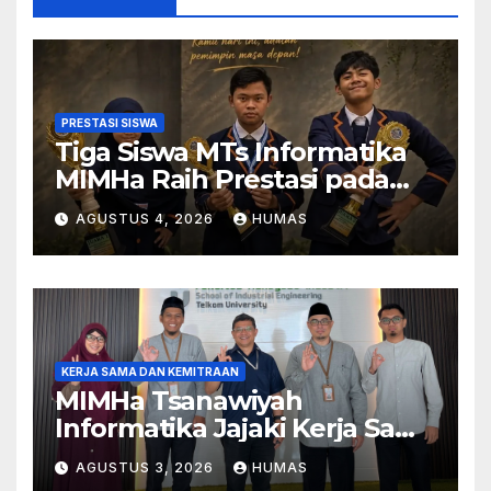
PRESTASI SISWA
Tiga Siswa MTs Informatika
MIMHa Raih Prestasi pada
Ajang MOSAIC 2026
AGUSTUS 4, 2026
HUMAS
KERJA SAMA DAN KEMITRAAN
MIMHa Tsanawiyah
Informatika Jajaki Kerja Sama
Pendidikan dan Teknologi
AGUSTUS 3, 2026
HUMAS
dengan Telkom University