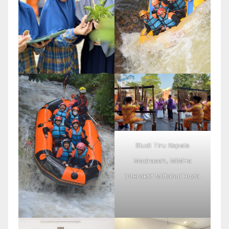
Studi Tiru Kepala
Madrasah, MIMHa
Interaktif MIftahul Huda