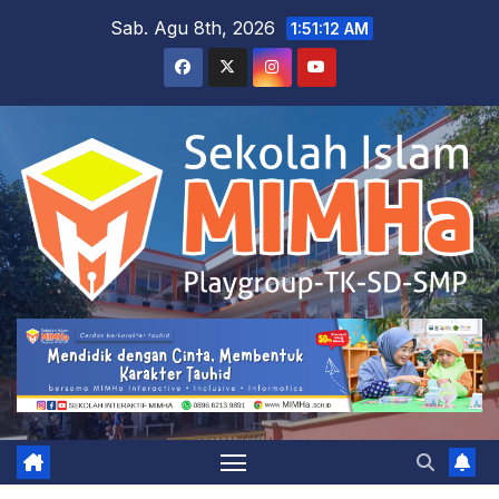
Skip
Sab. Agu 8th, 2026
1:51:13 AM
to
content