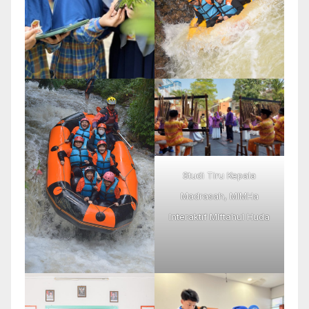
Studi Tiru Kepala
Madrasah, MIMHa
Interaktif MIftahul Huda