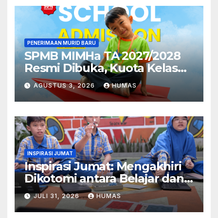
PENERIMAAN MURID BARU
SPMB MIMHa TA 2027/2028
Resmi Dibuka, Kuota Kelas
Pertama MI Telah Terpenuhi
AGUSTUS 3, 2026
HUMAS
INSPIRASI JUMAT
Inspirasi Jumat: Mengakhiri
Dikotomi antara Belajar dan
Bermain
JULI 31, 2026
HUMAS