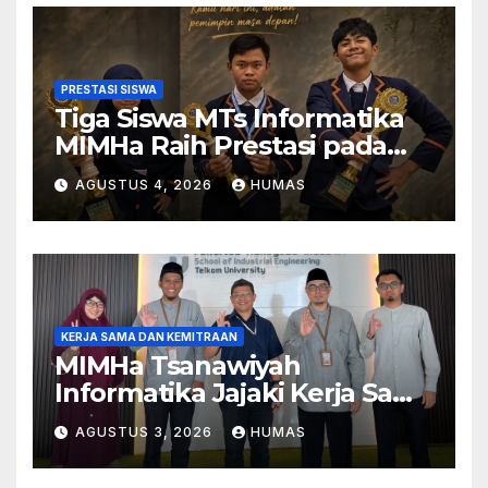
PRESTASI SISWA
Tiga Siswa MTs Informatika
MIMHa Raih Prestasi pada
Ajang MOSAIC 2026
AGUSTUS 4, 2026
HUMAS
KERJA SAMA DAN KEMITRAAN
MIMHa Tsanawiyah
Informatika Jajaki Kerja Sama
Pendidikan dan Teknologi
AGUSTUS 3, 2026
HUMAS
dengan Telkom University