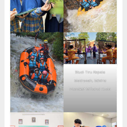
Studi Tiru Kepala
Madrasah, MIMHa
Interaktif MIftahul Huda