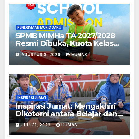
PENERIMAAN MURID BARU
SPMB MIMHa TA 2027/2028
Resmi Dibuka, Kuota Kelas
Pertama MI Telah Terpenuhi
AGUSTUS 3, 2026
HUMAS
INSPIRASI JUMAT
Inspirasi Jumat: Mengakhiri
Dikotomi antara Belajar dan
Bermain
JULI 31, 2026
HUMAS