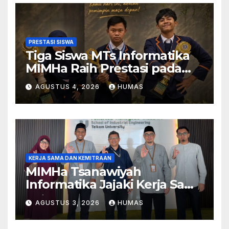
PRESTASI SISWA
Tiga Siswa MTs Informatika
MIMHa Raih Prestasi pada
Ajang MOSAIC 2026
AGUSTUS 4, 2026
HUMAS
KERJA SAMA DAN KEMITRAAN
MIMHa Tsanawiyah
Informatika Jajaki Kerja Sama
Pendidikan dan Teknologi
AGUSTUS 3, 2026
HUMAS
dengan Telkom University