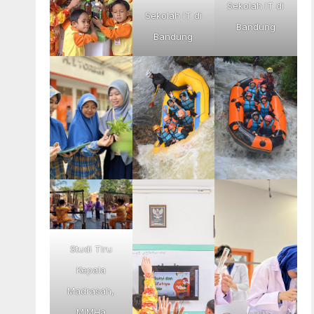
Sekolah IT di
Sekolah IT di
Bandung
Bandung
Studi Tiru
Kepala
Madrasah,
MIMHa