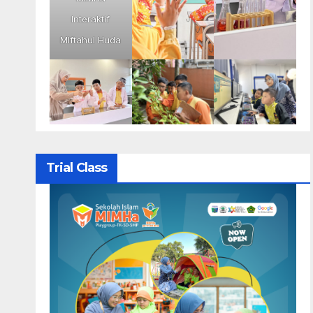
Interaktif
MIftahul Huda
Trial Class