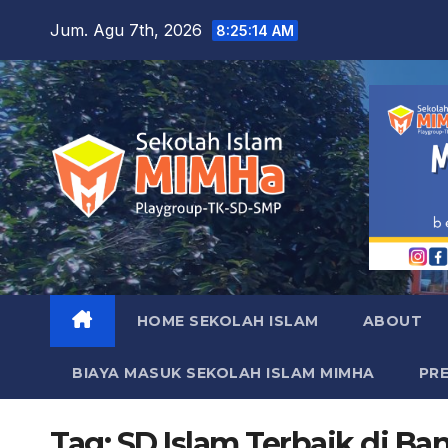
Skip
Jum. Agu 7th, 2026
8:25:15 AM
to
content
HOME SEKOLAH ISLAM
ABOUT
BIAYA MASUK SEKOLAH ISLAM MIMHA
PR
Tag:
SD Islam Terbaik di B